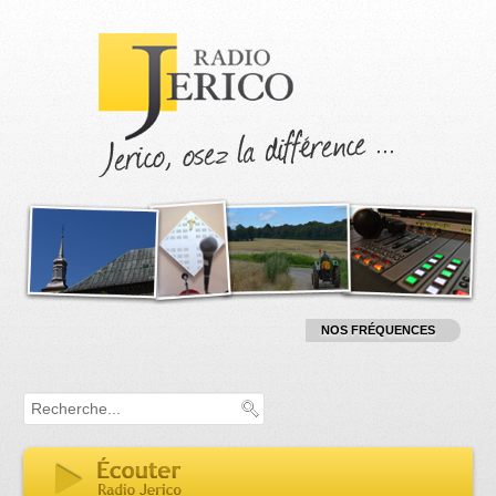
M
NOS FRÉQUENCES
:
T
RADIO :
1
:
9