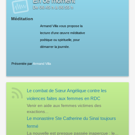
En ce moment
De
06:45 h
à
06:55 h
Méditation
Armand Villa vous propose la
lecture d'une œuvre méditative
poétique ou spirituelle, pour
démarrer la journée.
Présentée par
Armand Villa
Le combat de Sœur Angélique contre les
violences faites aux femmes en RDC
Venir en aide aux femmes victimes des
exactions...
Le monastère Ste Catherine du Sinaï toujours
fermé
La nouvelle est presque passée inaperçue : le...