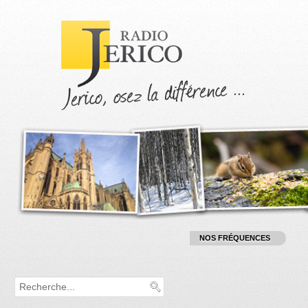
M
NOS FRÉQUENCES
:
RADIO :
1