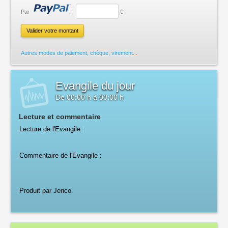
Par
:
€
Autres modes de paiement, chèque, virement...
Evangile du jour
De
00:00 h
à
00:00 h
Lecture et commentaire
Lecture de l'Evangile :
Commentaire de l'Evangile :
Produit par Jerico