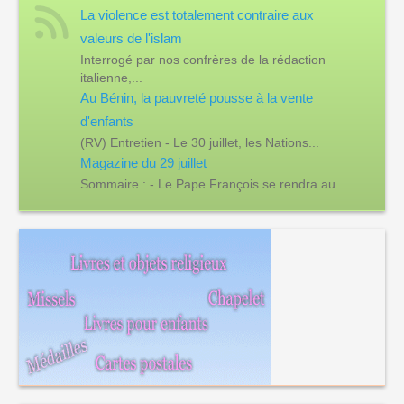
La violence est totalement contraire aux
valeurs de l'islam
Interrogé par nos confrères de la rédaction
italienne,...
Au Bénin, la pauvreté pousse à la vente
d'enfants
(RV) Entretien - Le 30 juillet, les Nations...
Magazine du 29 juillet
Sommaire : - Le Pape François se rendra au...