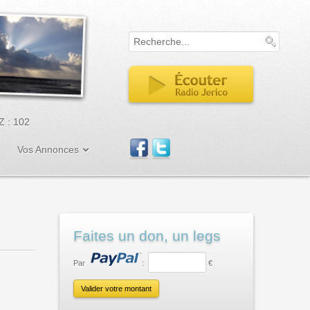
Z
: 102
Vos Annonces
Faites un don, un legs
Par
:
€