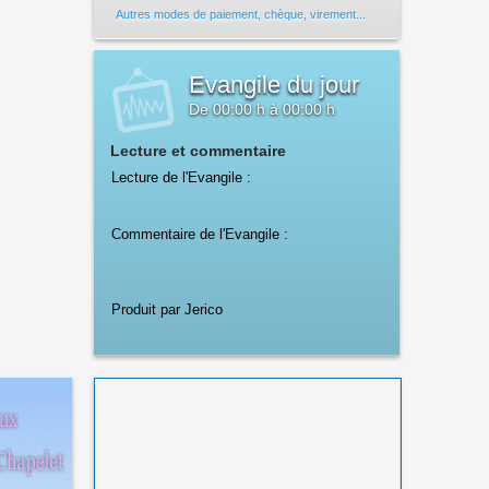
Autres modes de paiement, chèque, virement...
Evangile du jour
De
00:00 h
à
00:00 h
Lecture et commentaire
Lecture de l'Evangile :
Commentaire de l'Evangile :
Produit par Jerico