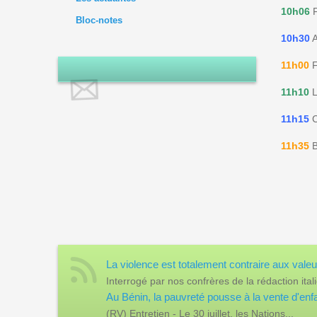
10h06
F
Bloc-notes
10h30
A
11h00
F
11h10
L
11h15
C
11h35
B
La violence est totalement contraire aux valeu
Interrogé par nos confrères de la rédaction itali
Au Bénin, la pauvreté pousse à la vente d'enf
(RV) Entretien - Le 30 juillet, les Nations...