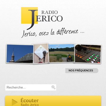
M
NOS FRÉQUENCES
:
RADIO :
1