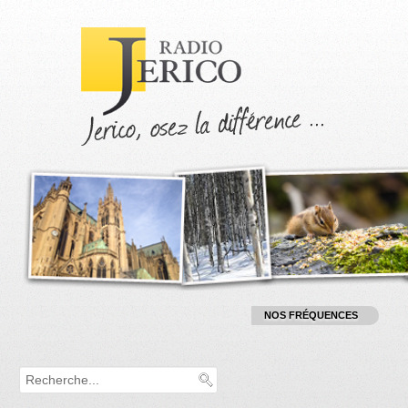
T
NOS FRÉQUENCES
:
RADIO :
9