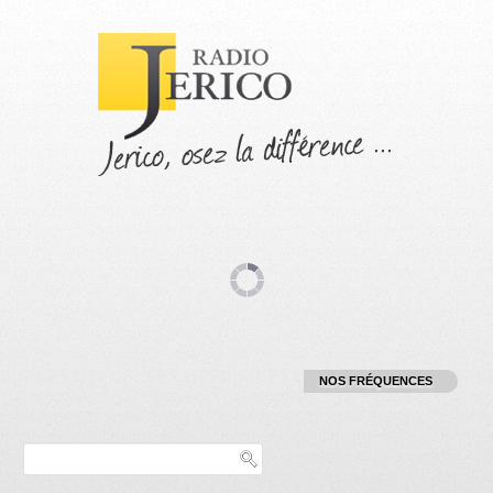
T
NOS FRÉQUENCES
:
RADIO :
9