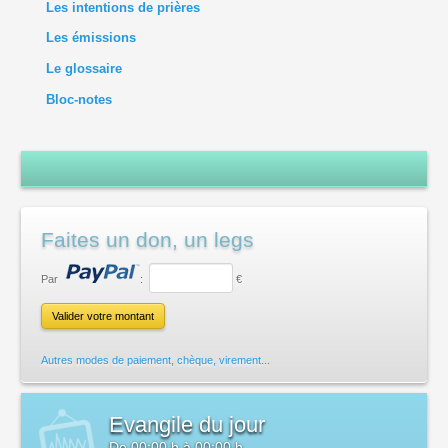
Les intentions de prières
Les émissions
Le glossaire
Bloc-notes
Faites un don, un legs
Par
:
€
Autres modes de paiement, chèque, virement...
Evangile du jour
De
00:00 h
à
00:00 h