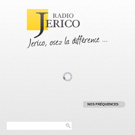
M
NOS FRÉQUENCES
:
T
RADIO :
1
:
9