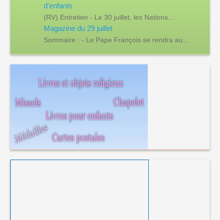
d'enfants
(RV) Entretien - Le 30 juillet, les Nations...
Magazine du 29 juillet
Sommaire : - Le Pape François se rendra au...